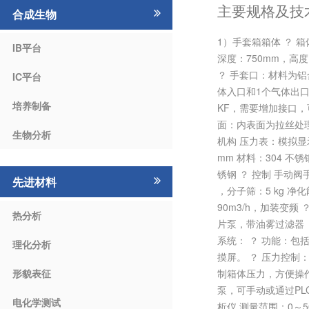
主要规格及技
合成生物
1）手套箱箱体 ？ 箱
IB平台
深度：750mm，高
？ 手套口：材料为铝合
IC平台
体入口和1个气体出口
培养制备
KF，需要增加接口，可另
面：内表面为拉丝处理
生物分析
机构 压力表：模拟显示
mm 材料：304 
锈钢 ？ 控制 手动
先进材料
，分子筛：5 kg 净
90m3/h，加装变频
热分析
片泵，带油雾过滤器 ，
系统： ？ 功能：
理化分析
摸屏。 ？ 压力控制：
形貌表征
制箱体压力，方便操作
泵，可手动或通过PLC
电化学测试
析仪 测量范围：0～